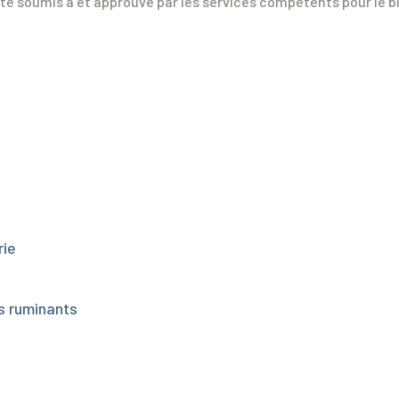
té soumis à et approuvé par les services compétents pour le b
rie
s ruminants