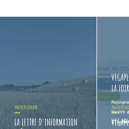
VEGAPL
LA FOI
Rejoig
16/07/2026
14/07/2
Health
LA LETTRE D'INFORMATION
VEGAPL
27 juille