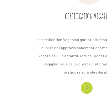
deux fois
CERTIFICATION VEGAP
Consulter
Co
La certification Vegaplan garantit la sécu
qualité de l’approvisionnement des m
végétales. Elle garantit, lors de l’achat 
Vegaplan, que celui-ci est sûr et pro
pratiques agricoles dura