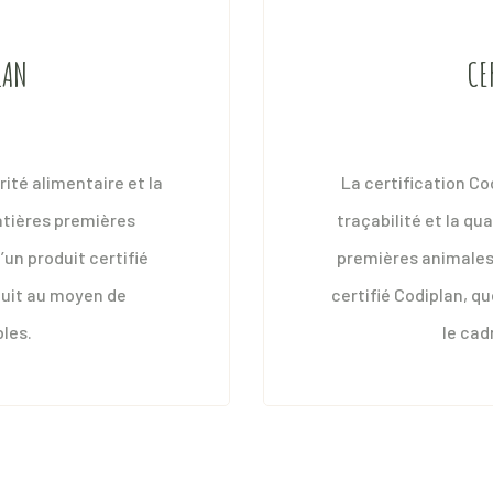
 par jour durant la foire.
assiette !
LAN
CE
nsulter
Consulter
rité alimentaire et la
La certification Cod
atières premières
traçabilité et la q
d’un produit certifié
premières animales. 
duit au moyen de
certifié Codiplan, qu
bles.
le cad