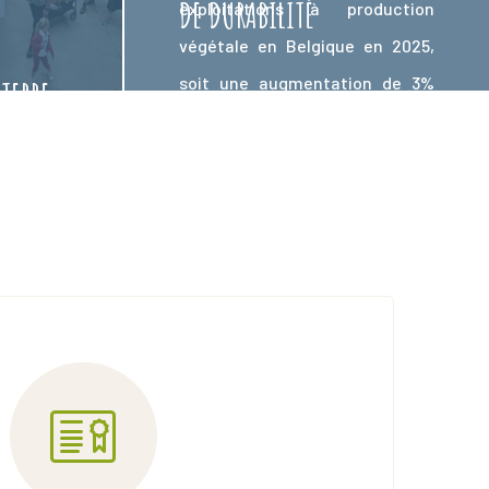
DE DURABILITÉ
exploitations à production
végétale en Belgique en 2025,
soit une augmentation de 3%
TERRE
par rapport à 2024, avec
1.299
 FOIRE
entrepreneurs agricoles
, soit
une augmentation de 1.7% par
e à la
rapport à 2024 et
490
univers
horticulteurs
à production
oire de
végétale non comestible, soit
 rendez-
une augmentation de 3.5% par
alth pour
rapport à 2024, la certification
rience
Vegaplan constitue un pilier
e à votre
indispensable dans la