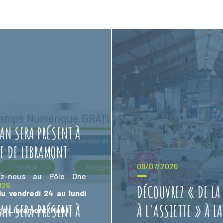
AN SERA PRÉSENT À
RE DE LIBRAMONT
08/07/2026
nez-nous au Pôle One
026
DÉCOUVREZ « DE LA 
du vendredi 24 au lundi
AN SERA PRÉSENT À
À L'ASSIETTE » À LA
t à Libramont (Hall 1)
.