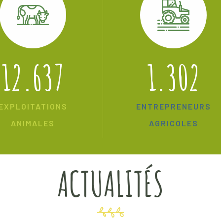
12.637
1.302
EXPLOITATIONS
ENTREPRENEURS
ANIMALES
AGRICOLES
ACTUALITÉS